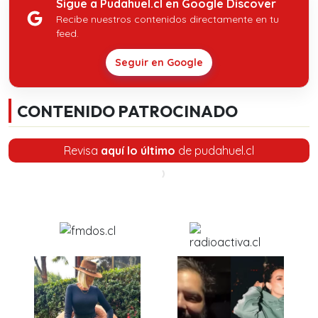
Sigue a Pudahuel.cl en Google Discover
Recibe nuestros contenidos directamente en tu
feed.
Seguir en Google
CONTENIDO PATROCINADO
Revisa
aquí lo último
de pudahuel.cl