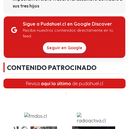
sus tres hijos
Sigue a Pudahuel.cl en Google Discover
Recibe nuestros contenidos directamente en tu
feed.
Seguir en Google
CONTENIDO PATROCINADO
Revisa
aquí lo último
de pudahuel.cl