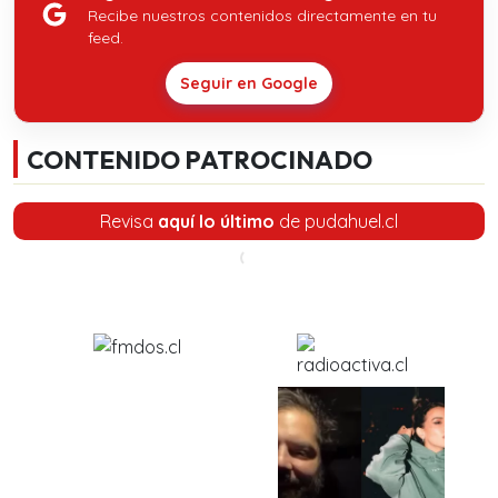
Recibe nuestros contenidos directamente en tu
feed.
Seguir en Google
CONTENIDO PATROCINADO
Revisa
aquí lo último
de pudahuel.cl