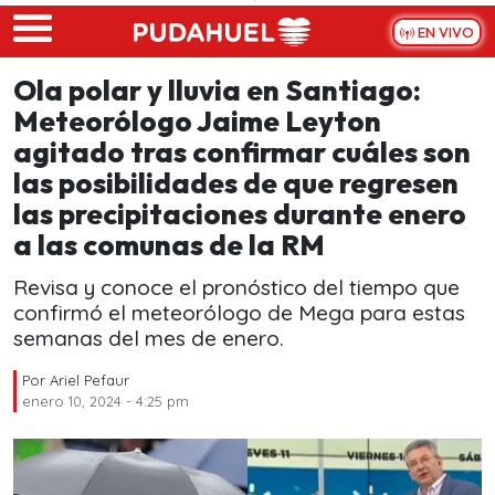
Skip to main content
EN VIVO
Ola polar y lluvia en Santiago:
Meteorólogo Jaime Leyton
agitado tras confirmar cuáles son
las posibilidades de que regresen
las precipitaciones durante enero
a las comunas de la RM
Revisa y conoce el pronóstico del tiempo que
confirmó el meteorólogo de Mega para estas
semanas del mes de enero.
Por
Ariel Pefaur
enero 10, 2024 - 4:25 pm