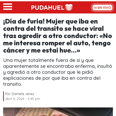
Skip to main content
EN VIVO
¡Día de furia! Mujer que iba en
contra del transito se hace viral
tras agredir a otro conductor: «No
me interesa romper el auto, tengo
cáncer y me estai hue…»
Una mujer totalmente fuera de sí y que
aparentemente se encontraba enferma, insultó
y agredió a otro conductor que le pidió
explicaciones de por qué iba en contra del
transito.
Por
Daniela Jerez
abril 4, 2024 - 5:45 pm