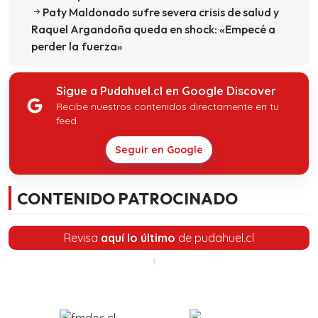
Paty Maldonado sufre severa crisis de salud y
Raquel Argandoña queda en shock: «Empecé a
perder la fuerza»
Sigue a Pudahuel.cl en Google Discover
Recibe nuestros contenidos directamente en tu
feed.
Seguir en Google
CONTENIDO PATROCINADO
Revisa
aquí lo último
de pudahuel.cl