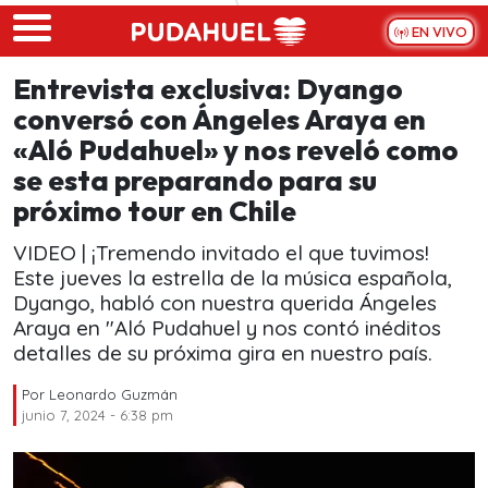
Skip to main content
EN VIVO
Entrevista exclusiva: Dyango
conversó con Ángeles Araya en
«Aló Pudahuel» y nos reveló como
se esta preparando para su
próximo tour en Chile
VIDEO | ¡Tremendo invitado el que tuvimos!
Este jueves la estrella de la música española,
Dyango, habló con nuestra querida Ángeles
Araya en "Aló Pudahuel y nos contó inéditos
detalles de su próxima gira en nuestro país.
Por
Leonardo Guzmán
junio 7, 2024 - 6:38 pm