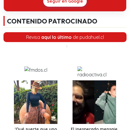
Seguir en Google
CONTENIDO PATROCINADO
Revisa
aquí lo último
de pudahuel.cl
'Qué suerte que uno
El inesperado mensaje