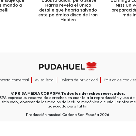
mensaje que
Todos lo odian, pero Steve
Dominga Lóp
le mandó a
Harris revela el único
Miss Univ
elli
detalle que habría salvado
preparación
este polémico disco de Iron
más i
Maiden
ntacto comercial
Aviso legal
Política de privacidad
Política de cookie
©
PRISA MEDIA CORP SPA
Todos los derechos reservados.
A expresa su reserva de derechos en cuanto a la reproducción y uso de l
e sitio web, abarcando los medios de lectura mecánica o cualquier otro me
adecuado para tal fin.
Producción musical Cadena Ser, España 2026.