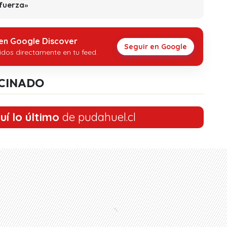
 fuerza»
 en Google Discover
Seguir en Google
idos directamente en tu feed.
CINADO
uí lo último
de pudahuel.cl