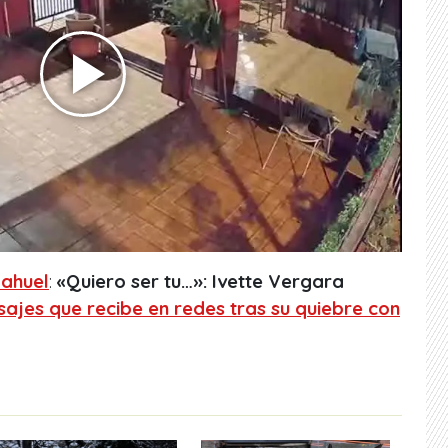
ahuel
:
«Quiero ser tu…»: Ivette Vergara
ajes que recibe en redes tras su quiebre con