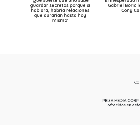
'Qué suerte que uno sabe
El inesperado 
guardar secretos porque si
Gabriel Boric 
hablara, habría relaciones
Cony Cap
que durarían hasta hoy
mismo'
Co
PRISA MEDIA CORP SP
ofrecidos en est