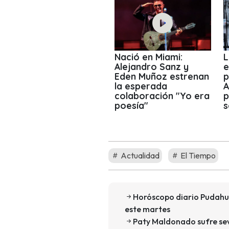
Nació en Miami:
L
Alejandro Sanz y
e
Eden Muñoz estrenan
p
la esperada
A
colaboración "Yo era
p
poesía"
s
Actualidad
El Tiempo
Horóscopo diario Pudahue
este martes
Paty Maldonado sufre sev