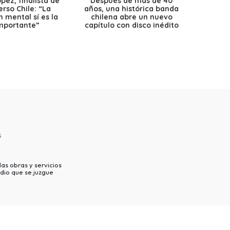
ez, finalista de
Después de más de 40
Ante 
erso Chile: “La
años, una histórica banda
petr
 mental sí es la
chilena abre un nuevo
precio
mportante”
capítulo con disco inédito
s
as obras y servicios
dio que se juzgue