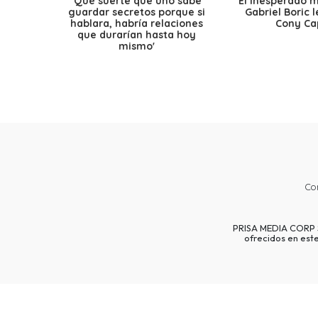
'Qué suerte que uno sabe
El inesperado 
guardar secretos porque si
Gabriel Boric 
hablara, habría relaciones
Cony Cap
que durarían hasta hoy
mismo'
Co
PRISA MEDIA CORP SP
ofrecidos en est