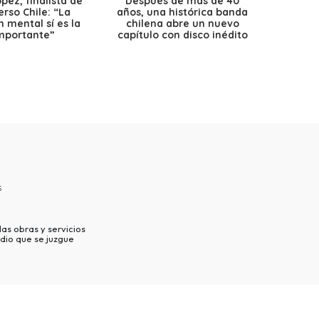
ez, finalista de
Después de más de 40
Ante 
erso Chile: “La
años, una histórica banda
petr
 mental sí es la
chilena abre un nuevo
precio
mportante”
capítulo con disco inédito
s
as obras y servicios
dio que se juzgue