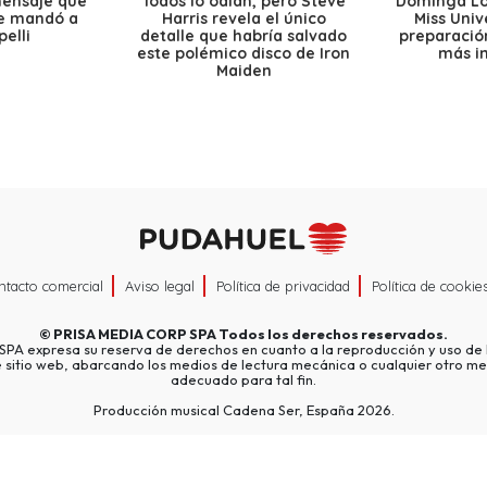
mensaje que
Todos lo odian, pero Steve
Dominga Lóp
le mandó a
Harris revela el único
Miss Univ
elli
detalle que habría salvado
preparación
este polémico disco de Iron
más i
Maiden
ntacto comercial
Aviso legal
Política de privacidad
Política de cookie
©
PRISA MEDIA CORP SPA
Todos los derechos reservados.
A expresa su reserva de derechos en cuanto a la reproducción y uso de l
e sitio web, abarcando los medios de lectura mecánica o cualquier otro me
adecuado para tal fin.
Producción musical Cadena Ser, España 2026.