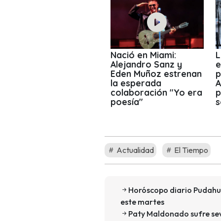
Nació en Miami:
L
Alejandro Sanz y
e
Eden Muñoz estrenan
p
la esperada
A
colaboración "Yo era
p
poesía"
s
Actualidad
El Tiempo
Horóscopo diario Pudahue
este martes
Paty Maldonado sufre sev