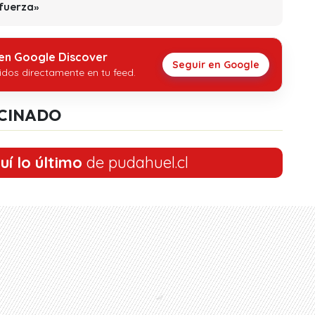
 fuerza»
 en Google Discover
Seguir en Google
idos directamente en tu feed.
CINADO
uí lo último
de pudahuel.cl