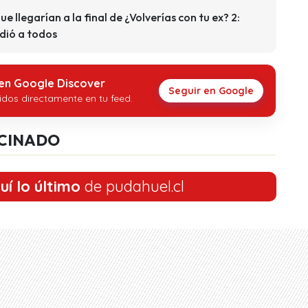
que llegarían a la final de ¿Volverías con tu ex? 2:
dió a todos
 en Google Discover
Seguir en Google
idos directamente en tu feed.
CINADO
uí lo último
de pudahuel.cl