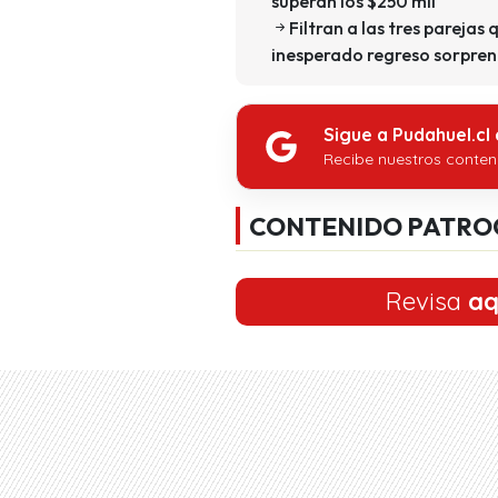
superan los $250 mil
Filtran a las tres parejas 
inesperado regreso sorpren
Sigue a Pudahuel.cl
Recibe nuestros conten
CONTENIDO PATRO
Revisa
aq