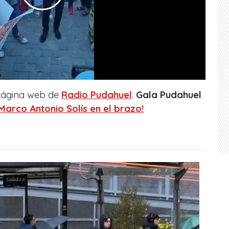
 página web de
Radio Pudahuel
:
Gala Pudahuel
Marco Antonio Solís en el brazo!