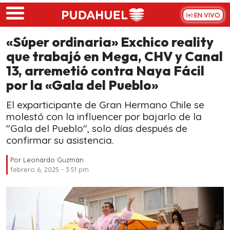
Skip to main content
EN VIVO
«Súper ordinaria» Exchico reality
que trabajó en Mega, CHV y Canal
13, arremetió contra Naya Fácil
por la «Gala del Pueblo»
El exparticipante de Gran Hermano Chile se
molestó con la influencer por bajarlo de la
"Gala del Pueblo", solo días después de
confirmar su asistencia.
Por
Leonardo Guzmán
febrero 6, 2025 - 3:51 pm