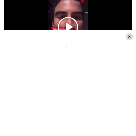
Puedes leer también en la página web de
Radio
Pudahuel
:
Naya Fácil: Revelan la millonaria
cifra que invirtió la influencer, hasta el
momento,
en la «Gala del Pueblo»