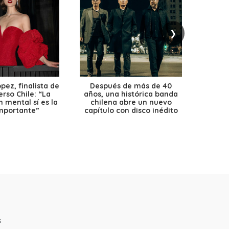
❯
ez, finalista de
Después de más de 40
Ante 
erso Chile: “La
años, una histórica banda
petr
 mental sí es la
chilena abre un nuevo
precio
mportante”
capítulo con disco inédito
s