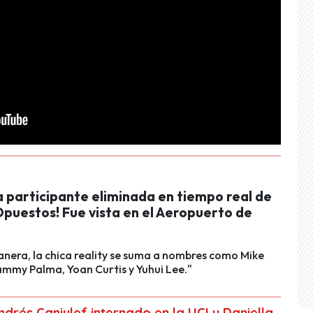
a participante eliminada en tiempo real de
puestos! Fue vista en el Aeropuerto de
nera, la chica reality se suma a nombres como Mike
ammy Palma, Yoan Curtis y Yuhui Lee."
ndrés Caniulef internado en la UCI y Daniella