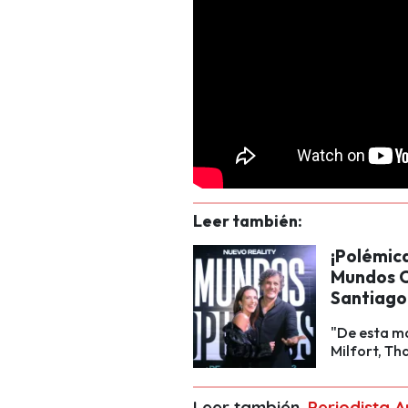
Leer también:
¡Polémic
Mundos O
Santiago
"De esta ma
Milfort, Th
Leer también.
Periodista A