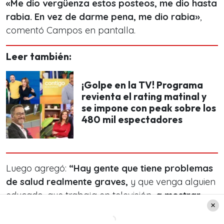
«Me dio vergüenza estos posteos, me dio hasta
rabia. En vez de darme pena, me dio rabia»
,
comentó Campos en pantalla.
Leer también:
¡Golpe en la TV! Programa
revienta el rating matinal y
se impone con peak sobre los
480 mil espectadores
Luego agregó:
“Hay gente que tiene problemas
de salud realmente graves,
y que venga alguien
educado, que trabaja en televisión,
a mostrar
una foto con una vía… Me revuelve la tripa”.