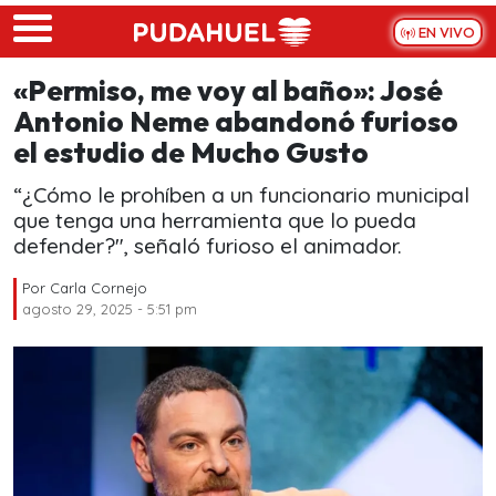
Skip to main content
EN VIVO
«Permiso, me voy al baño»: José
Antonio Neme abandonó furioso
el estudio de Mucho Gusto
“¿Cómo le prohíben a un funcionario municipal
que tenga una herramienta que lo pueda
defender?", señaló furioso el animador.
Por
Carla Cornejo
agosto 29, 2025 - 5:51 pm