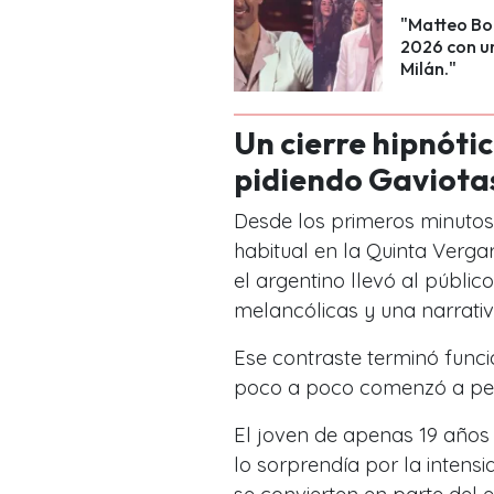
"Matteo Boc
2026 con un
Milán."
Un cierre hipnóti
pidiendo Gaviota
Desde los primeros minutos,
habitual en la Quinta Verga
el argentino llevó al públi
melancólicas y una narrativ
Ese contraste terminó func
poco a poco comenzó a pedir
El joven de apenas 19 años 
lo sorprendía por la intensi