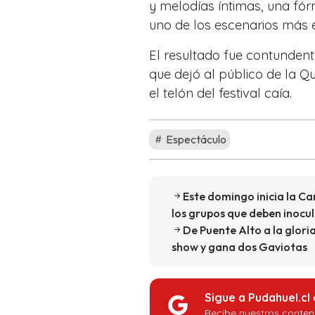
y melodías íntimas, una fór
uno de los escenarios más 
El resultado fue contundente
que dejó al público de la 
el telón del festival caía.
Espectáculo
Este domingo inicia la C
los grupos que deben inocu
De Puente Alto a la glori
show y gana dos Gaviotas
Sigue a Pudahuel.cl
Recibe nuestros conten