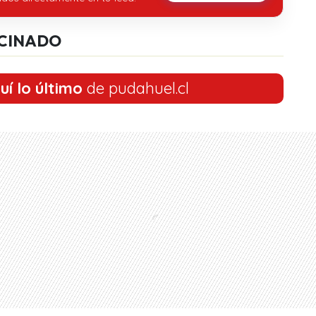
CINADO
uí lo último
de pudahuel.cl