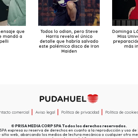
mensaje que
Todos lo odian, pero Steve
Dominga Lóp
le mandó a
Harris revela el único
Miss Univ
elli
detalle que habría salvado
preparación
este polémico disco de Iron
más i
Maiden
ntacto comercial
Aviso legal
Política de privacidad
Política de cookie
©
PRISA MEDIA CORP SPA
Todos los derechos reservados.
A expresa su reserva de derechos en cuanto a la reproducción y uso de l
e sitio web, abarcando los medios de lectura mecánica o cualquier otro me