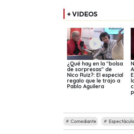
+ VIDEOS
¿Qué hay en la "bolsa
N
de sorpresas" de
A
Nico Ruiz?: El especial
E
regalo que le trajo a
l
Pablo Aguilera
c
p
Comediante
Espectácul