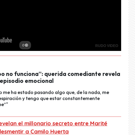
po no funciona”: querida comediante revela
 episodio emocional
o me ha estado pasando algo que, de la nada, me
espiración y tengo que estar constantemente
e”"
Revelan el millonario secreto entre Marité
 desmentir a Camilo Huerta