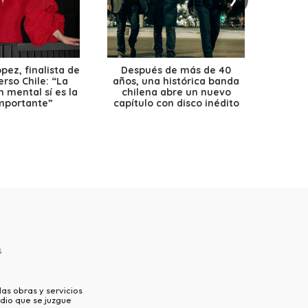
ez, finalista de
Después de más de 40
Ante 
erso Chile: “La
años, una histórica banda
petr
 mental sí es la
chilena abre un nuevo
precio
mportante”
capítulo con disco inédito
s
as obras y servicios
dio que se juzgue