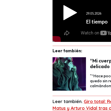
Leer también:
“Mi cuer
delicado
"“Hace poc
quedo sin r
calmándom
Leer también.
Giro total: 
Matus y Arturo Vidal tras