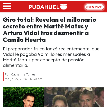
Skip to main content
EN VIVO
Giro total: Revelan el millonario
secreto entre Marité Matus y
Arturo Vidal tras desmentir a
Camilo Huerta
El preparador físico lanzó recientemente, que
Vidal le pagaba 90 millones mensuales a
Marité Matus por concepto de pensión
alimentaria.
Por
Katherine Torres
mayo 29, 2026 - 12:30 pm