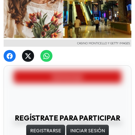
CASINO MONTICELLO Y GETTY IMAGES
REGÍSTRATE PARA PARTICIPAR
REGISTRARSE
INICIAR SESIÓN