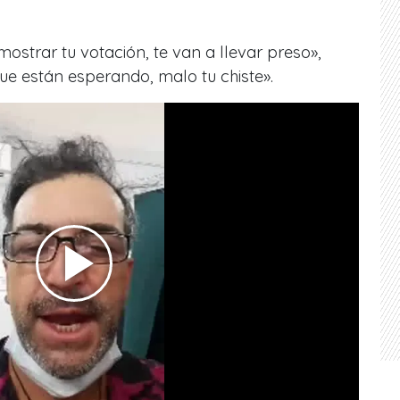
mostrar tu votación, te van a llevar preso»,
que están esperando, malo tu chiste».