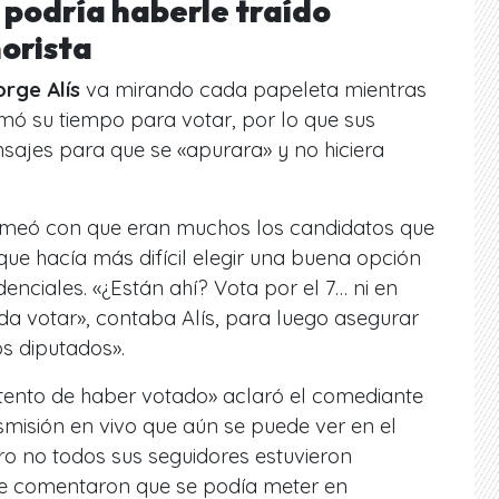
 podría haberle traído
orista
orge
Alís
va mirando cada papeleta mientras
mó su tiempo para votar, por lo que sus
sajes para que se «apurara» y no hiciera
meó con que eran muchos los candidatos que
que hacía más difícil elegir una buena opción
enciales. «¿Están ahí? Vota por el 7… ni en
da votar», contaba Alís, para luego asegurar
os diputados».
ntento de haber votado» aclaró el comediante
smisión en vivo que aún se puede ver en el
ro no todos sus seguidores estuvieron
le comentaron que se podía meter en