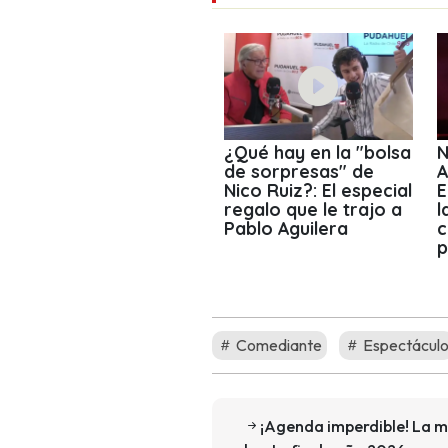
¿Qué hay en la "bolsa
N
de sorpresas" de
A
Nico Ruiz?: El especial
E
regalo que le trajo a
l
Pablo Aguilera
c
p
Comediante
Espectácul
¡Agenda imperdible! La m