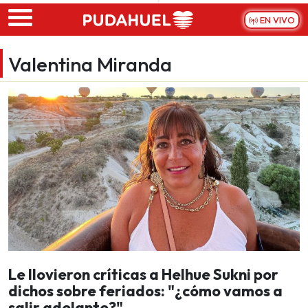
Skip to main content
EN VIVO
Valentina Miranda
Le llovieron críticas a Helhue Sukni por
dichos sobre feriados: "¿cómo vamos a
salir adelante?"