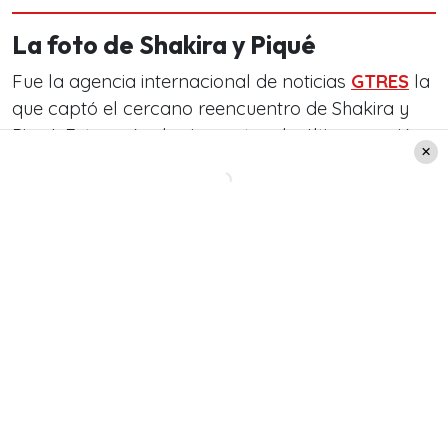
La foto de Shakira y Piqué
Fue la agencia internacional de noticias
GTRES
la
que captó el cercano reencuentro de Shakira y
Piqué. Este sería el primero tras la última reunión
en la que negociaron la custodia de los pequeños:
Créditos: GTRES