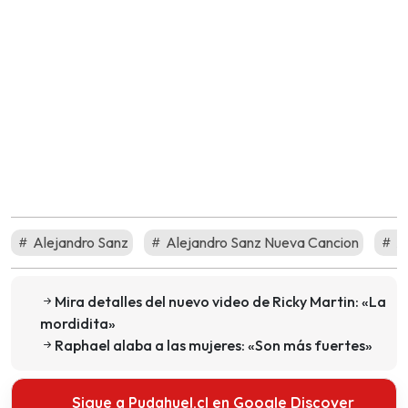
Alejandro Sanz
Alejandro Sanz Nueva Cancion
Al
Mira detalles del nuevo video de Ricky Martin: «La
mordidita»
Raphael alaba a las mujeres: «Son más fuertes»
Sigue a Pudahuel.cl en Google Discover