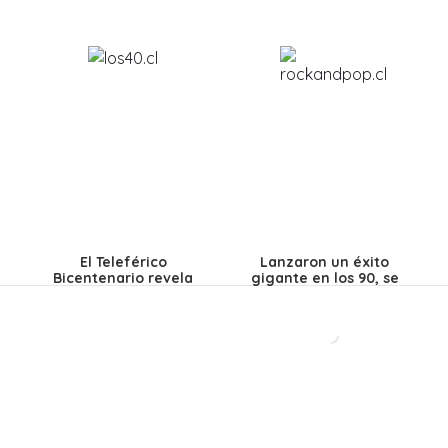
El Teleférico
Lanzaron un éxito
Bicentenario revela
gigante en los 90, se
un detalle clave: así
separaron y hoy
funcionará el viaje de
lanzan su primera
13 minutos entre
canción en 28 años:
Providencia y
Así es como suena
Huechuraba