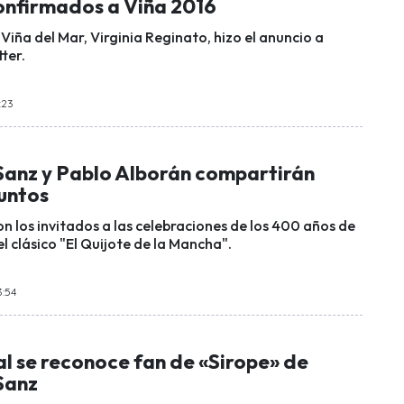
onfirmados a Viña 2016
Viña del Mar, Virginia Reginato, hizo el anuncio a
tter.
:23
Sanz y Pablo Alborán compartirán
juntos
n los invitados a las celebraciones de los 400 años de
el clásico "El Quijote de la Mancha".
3:54
l se reconoce fan de «Sirope» de
Sanz