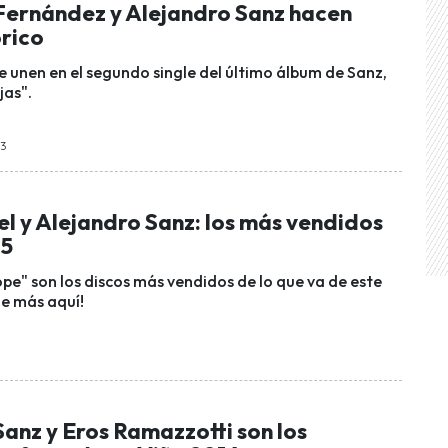
Fernández y Alejandro Sanz hacen
órico
e unen en el segundo single del último álbum de Sanz,
jas".
23
l y Alejandro Sanz: los más vendidos
15
ope" son los discos más vendidos de lo que va de este
de más aquí!
1
anz y Eros Ramazzotti son los