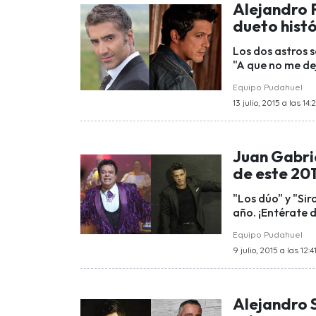
Alejandro 
dueto hist
Los dos astros s
"A que no me de
Equipo Pudahuel
13 julio, 2015 a las 14:
Juan Gabrie
de este 20
"Los dúo" y "Sir
año. ¡Entérate 
Equipo Pudahuel
9 julio, 2015 a las 12:4
Alejandro S