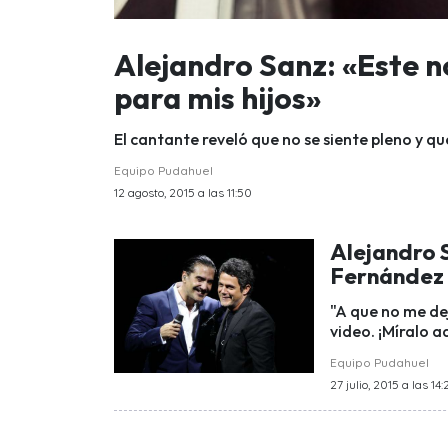
Alejandro Sanz: «Este n
para mis hijos»
El cantante reveló que no se siente pleno y qu
Equipo Pudahuel
12 agosto, 2015 a las 11:50
Alejandro 
Fernández
"A que no me dej
video. ¡Míralo a
Equipo Pudahuel
27 julio, 2015 a las 14: