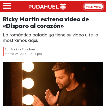
Skip to main content
EN VIVO
Ricky Martin estrena video de
«Disparo al corazón»
La romántica balada ya tiene su video y te lo
mostramos aquí.
Por
Equipo Pudahuel
marzo 23, 2015 - 12:04 pm