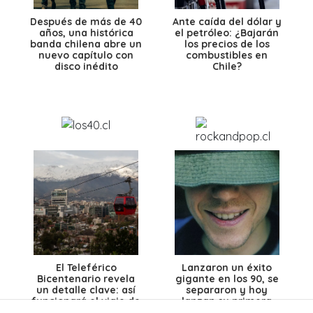
Después de más de 40
Ante caída del dólar y
años, una histórica
el petróleo: ¿Bajarán
banda chilena abre un
los precios de los
nuevo capítulo con
combustibles en
disco inédito
Chile?
El Teleférico
Lanzaron un éxito
Bicentenario revela
gigante en los 90, se
un detalle clave: así
separaron y hoy
funcionará el viaje de
lanzan su primera
13 minutos entre
canción en 28 años: