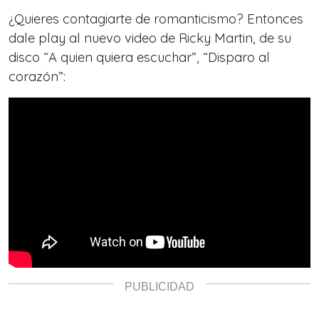
¿Quieres contagiarte de romanticismo? Entonces
dale play al nuevo video de Ricky Martin, de su
disco “A quien quiera escuchar”, “Disparo al
corazón”: