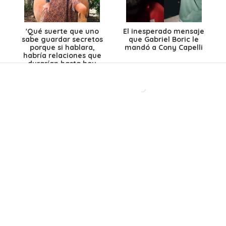
'Qué suerte que uno
El inesperado mensaje
sabe guardar secretos
que Gabriel Boric le
porque si hablara,
mandó a Cony Capelli
habría relaciones que
durarían hasta hoy
mismo'
Todos lo odian, pero
Dominga López,
Steve Harris revela el
finalista de Miss