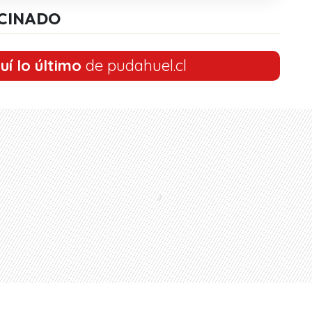
CINADO
uí lo último
de pudahuel.cl