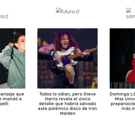
mensaje que
Todos lo odian, pero Steve
Dominga Lóp
le mandó a
Harris revela el único
Miss Univ
elli
detalle que habría salvado
preparación
este polémico disco de Iron
más i
Maiden