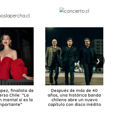
❯
ez, finalista de
Después de más de 40
Ante 
erso Chile: “La
años, una histórica banda
petr
 mental sí es la
chilena abre un nuevo
precio
mportante”
capítulo con disco inédito