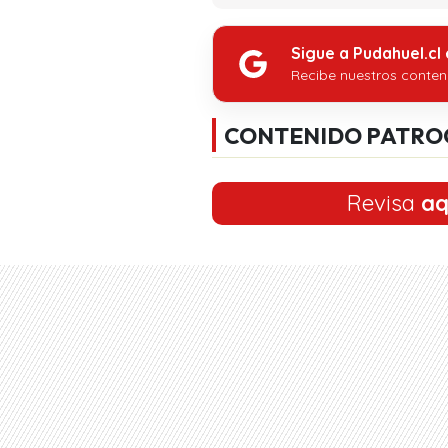
Sigue a Pudahuel.cl
Recibe nuestros conten
CONTENIDO PATRO
Revisa
aq