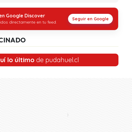
 en Google Discover
Seguir en Google
idos directamente en tu feed.
CINADO
uí lo último
de pudahuel.cl