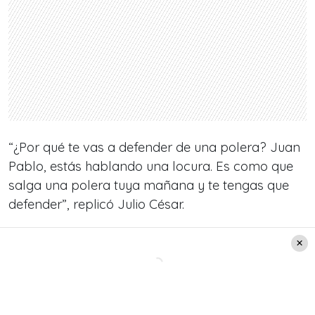
“¿Por qué te vas a defender de una polera? Juan
Pablo, estás hablando una locura. Es como que
salga una polera tuya mañana y te tengas que
defender”, replicó Julio César.
Por otro lado, Rafael Cavada intentó calmar la
situación, diciendo que el tema de la imagen es
algo delicado, porque también puede caer en la
censura.