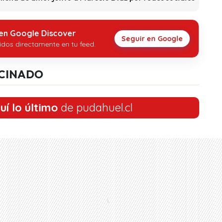
 en Google Discover
Seguir en Google
idos directamente en tu feed.
CINADO
uí lo último
de pudahuel.cl