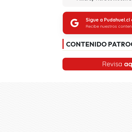
Sigue a Pudahuel.cl
Recibe nuestros conten
CONTENIDO PATRO
Revisa
aq