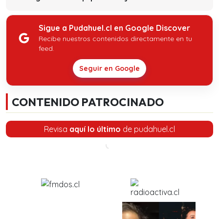
Sigue a Pudahuel.cl en Google Discover
Recibe nuestros contenidos directamente en tu
feed.
Seguir en Google
CONTENIDO PATROCINADO
Revisa
aquí lo último
de pudahuel.cl