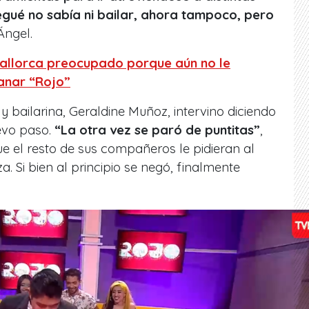
egué no sabía ni bailar, ahora tampoco, pero
ngel.
Mallorca preocupado porque aún no le
anar “Rojo”
y bailarina, Geraldine Muñoz, intervino diciendo
evo paso.
“La otra vez se paró de puntitas”
,
e el resto de sus compañeros le pidieran al
. Si bien al principio se negó, finalmente