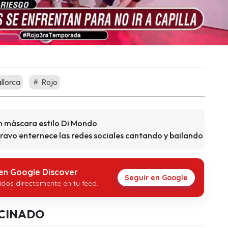
llorca
Rojo
on máscara estilo Di Mondo
ravo enternece las redes sociales cantando y bailando
 en Google Discover
Seguir en Google
idos directamente en tu feed.
CINADO