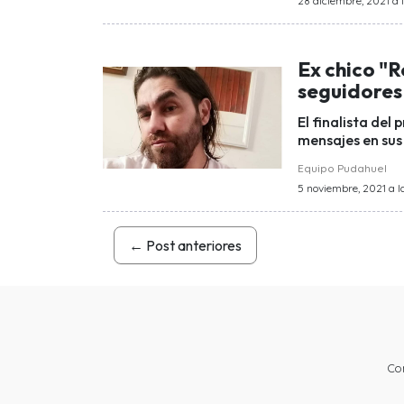
28 diciembre, 2021 a l
Ex chico "R
seguidores 
El finalista del
mensajes en sus 
Equipo Pudahuel
5 noviembre, 2021 a l
←
Post anteriores
Co