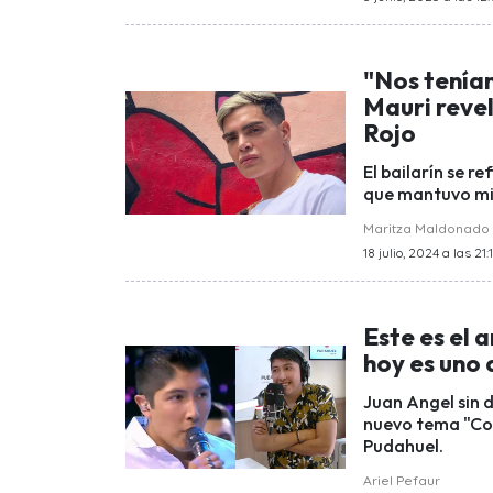
"Nos tenía
Mauri reve
Rojo
El bailarín se r
que mantuvo mi
Maritza Maldonado
18 julio, 2024 a las 21:
Este es el a
hoy es uno
Juan Angel sin d
nuevo tema "Com
Pudahuel.
Ariel Pefaur