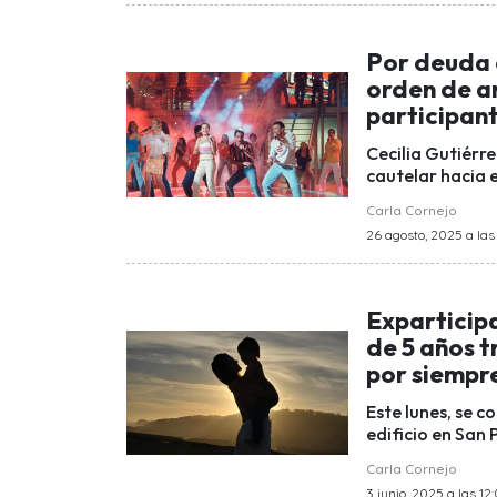
Por deuda 
orden de a
participant
Cecilia Gutiérre
cautelar hacia 
Carla Cornejo
26 agosto, 2025 a las 
Exparticipa
de 5 años t
por siempr
Este lunes, se c
edificio en San 
Carla Cornejo
3 junio, 2025 a las 12