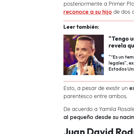
posteriormente a Primer Pl
reconoce a su hijo
de dos 
Leer también:
"Tengo u
revela qu
"“Es un tem
legales", e
Estados Un
Esto, a pesar de existir un
ex
parentesco entre ambos.
De acuerdo a Yamila Rosales
al pequeño desde su nacim
Juan David Rod