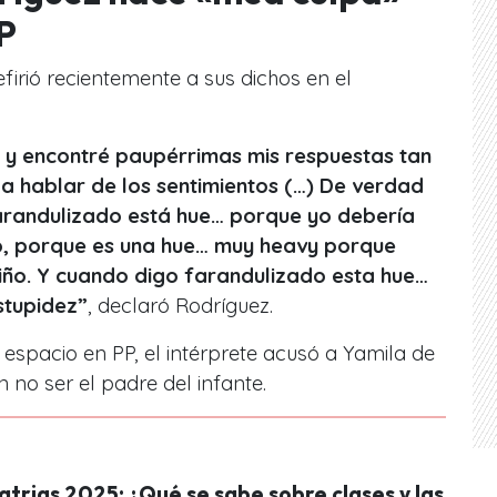
PP
efirió recientemente a sus dichos en el
s y encontré paupérrimas mis respuestas tan
 hablar de los sentimientos (…) De verdad
arandulizado está hue… porque yo debería
, porque es una hue… muy heavy porque
ño. Y cuando digo farandulizado esta hue…
stupidez”
, declaró Rodríguez.
spacio en PP, el intérprete acusó a Yamila de
en no ser el padre del infante.
atrias 2025: ¿Qué se sabe sobre clases y las