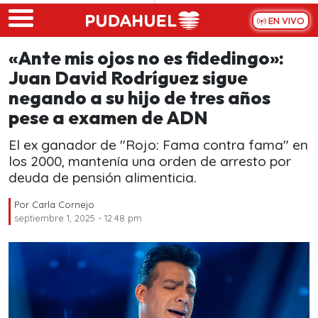
Skip to main content
EN VIVO
«Ante mis ojos no es fidedingo»:
Juan David Rodríguez sigue
negando a su hijo de tres años
pese a examen de ADN
El ex ganador de "Rojo: Fama contra fama" en
los 2000, mantenía una orden de arresto por
deuda de pensión alimenticia.
Por
Carla Cornejo
septiembre 1, 2025 - 12:48 pm