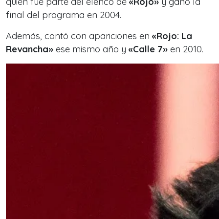
quien fue parte del elenco de
«Rojo»
y ganó la
final del programa en 2004.
Además, contó con apariciones en
«Rojo: La
Revancha»
ese mismo año y
«Calle 7»
en 2010.