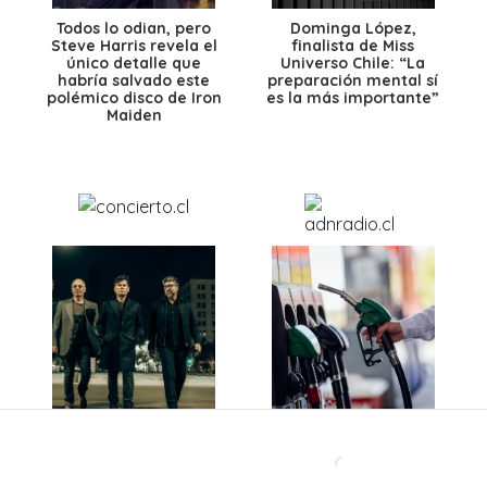
Todos lo odian, pero
Dominga López,
Steve Harris revela el
finalista de Miss
único detalle que
Universo Chile: “La
habría salvado este
preparación mental sí
polémico disco de Iron
es la más importante”
Maiden
Después de más de 40
Ante caída del dólar y
años, una histórica
el petróleo: ¿Bajarán
banda chilena abre un
los precios de los
nuevo capítulo con
combustibles en