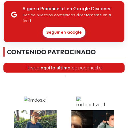
Sigue a Pudahuel.cl en Google Discover
Recibe nuestros contenidos directamente en tu
feed.
Seguir en Google
CONTENIDO PATROCINADO
Revisa
aquí lo último
de pudahuel.cl