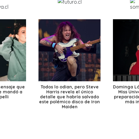
mensaje que
Todos lo odian, pero Steve
Dominga Lóp
le mandó a
Harris revela el único
Miss Univ
elli
detalle que habría salvado
preparación
este polémico disco de Iron
más i
Maiden