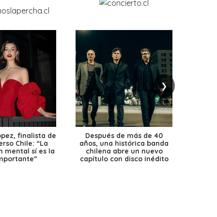
❯
ez, finalista de
Después de más de 40
Ante 
erso Chile: “La
años, una histórica banda
petr
 mental sí es la
chilena abre un nuevo
precio
mportante”
capítulo con disco inédito