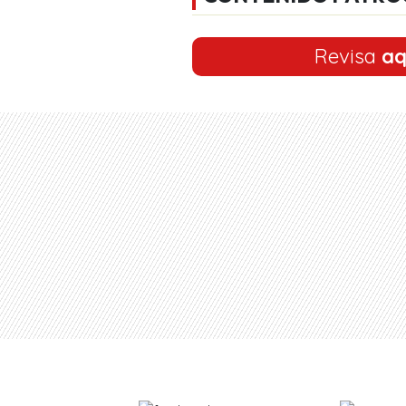
Revisa
aq