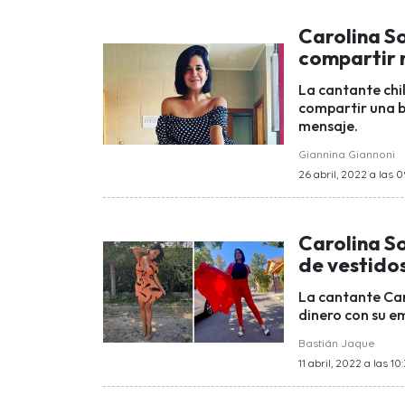
Carolina S
compartir 
La cantante chil
compartir una b
mensaje.
Giannina Giannoni
26 abril, 2022 a las 
Carolina S
de vestido
La cantante Car
dinero con su e
Bastián Jaque
11 abril, 2022 a las 10