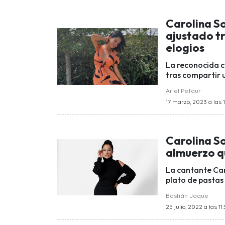
Carolina S
ajustado tri
elogios
La reconocida c
tras compartir u
Ariel Pefaur
17 marzo, 2023 a las 
Carolina So
almuerzo q
La cantante Car
plato de pastas 
Bastián Jaque
25 julio, 2022 a las 11