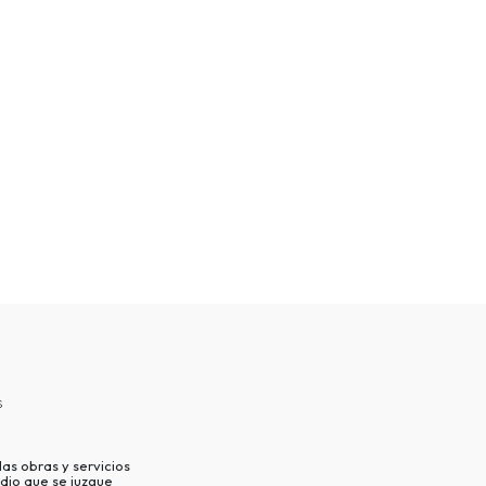
s
as obras y servicios
dio que se juzgue