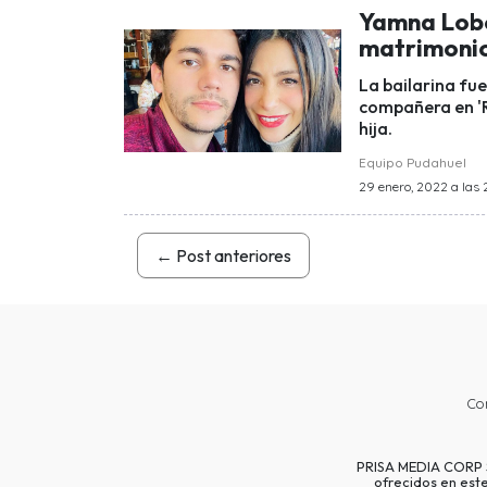
Yamna Lobo
matrimonio
La bailarina fue
compañera en 'R
hija.
Equipo Pudahuel
29 enero, 2022 a las 
←
Post anteriores
Co
PRISA MEDIA CORP SP
ofrecidos en est