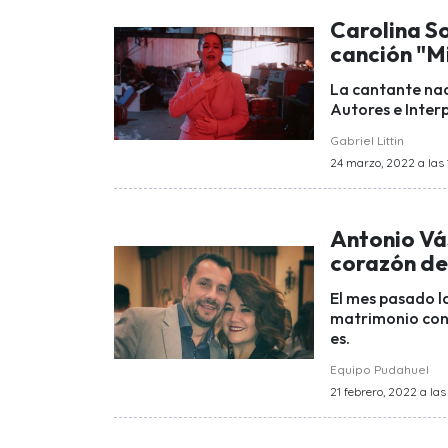
Carolina S
canción "M
La cantante nac
Autores e Interp
Gabriel Littin
24 marzo, 2022 a las 
Antonio Vás
corazón de
El mes pasado l
matrimonio con 
es.
Equipo Pudahuel
21 febrero, 2022 a las