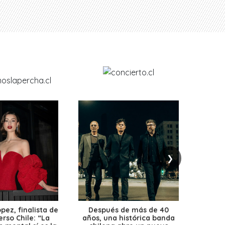
❯
ez, finalista de
Después de más de 40
Ante 
erso Chile: “La
años, una histórica banda
petr