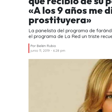
que recibió de su 
«A los 9 años me d
prostituyera»
La panelista del programa de farándu
el programa de La Red un triste recu
Por
Belén Rubio
junio 11, 2019 - 6:28 pm