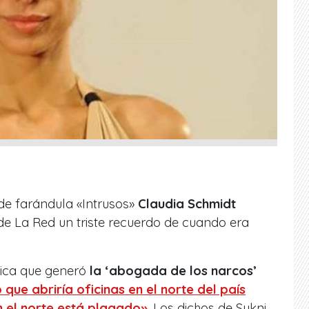
de farándula «Intrusos»
Claudia Schmidt
e La Red un triste recuerdo de cuando era
mica que generó
la ‘abogada de los narcos’
 que abriría oficinas en el norte del país
n el norte está plagado»
. Los dichos de Sukni