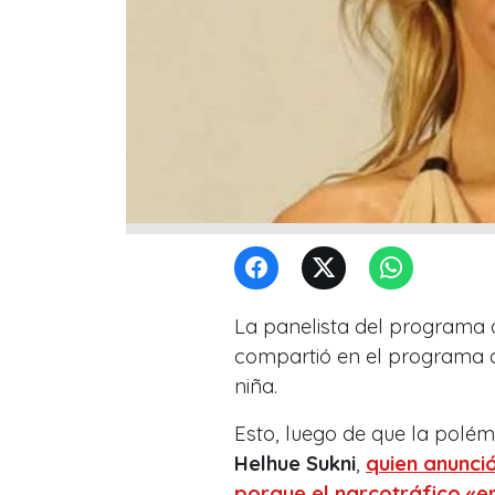
La panelista del programa 
compartió en el programa d
niña.
Esto, luego de que la polé
Helhue Sukni
,
quien anunció
porque el narcotráfico «e