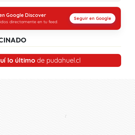
 en Google Discover
Seguir en Google
idos directamente en tu feed.
CINADO
uí lo último
de pudahuel.cl