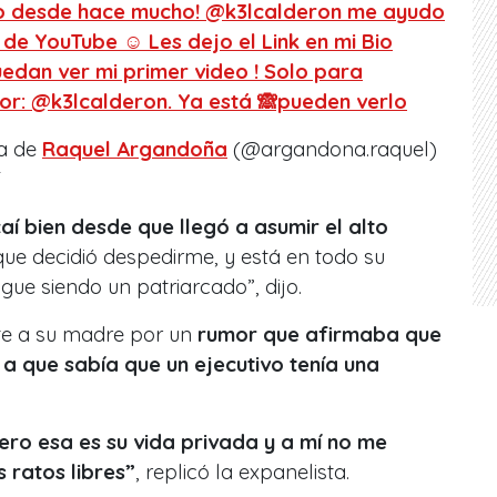
 desde hace mucho! @k3lcalderon me ayudo
de YouTube ☺️ Les dejo el Link en mi Bio
uedan ver mi primer video ! Solo para
 por: @k3lcalderon. Ya está 🙈pueden verlo
da de
Raquel Argandoña
(@argandona.raquel)
T
aí bien desde que llegó a asumir el alto
ue decidió despedirme, y está en todo su
igue siendo un patriarcado”, dijo.
te a su madre por un
rumor que afirmaba que
 a que sabía que un ejecutivo tenía una
ero esa es su vida privada y a mí no me
 ratos libres”
, replicó la expanelista.