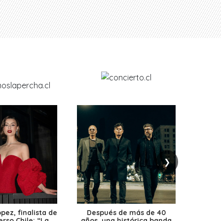
❯
ez, finalista de
Después de más de 40
Ante 
erso Chile: “La
años, una histórica banda
petr