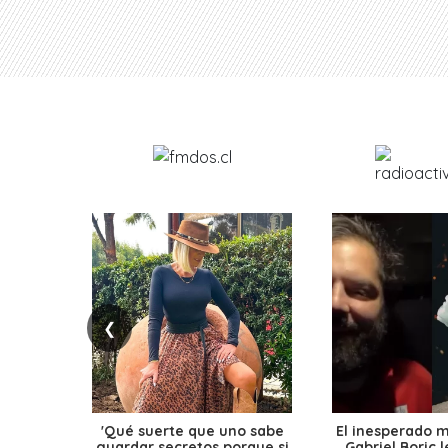
❮
'Qué suerte que uno sabe
El inesperado 
guardar secretos porque si
Gabriel Boric 