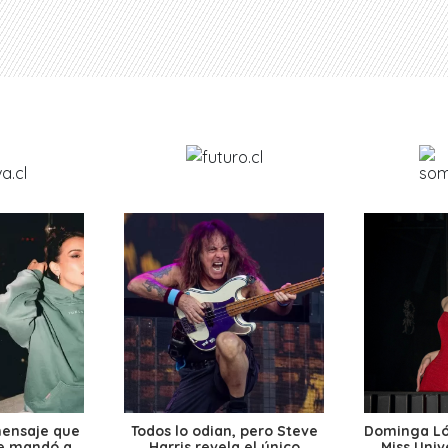
mensaje que
Todos lo odian, pero Steve
Dominga Lóp
le mandó a
Harris revela el único
Miss Univ