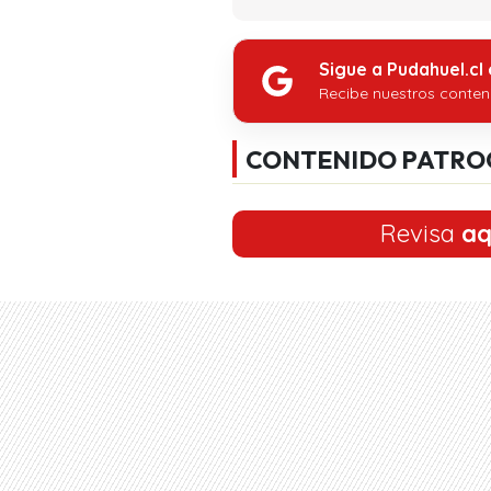
Sigue a Pudahuel.cl
Recibe nuestros conten
CONTENIDO PATRO
Revisa
aq