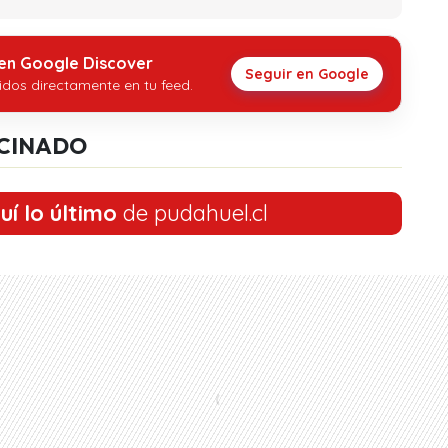
 en Google Discover
Seguir en Google
idos directamente en tu feed.
CINADO
uí lo último
de pudahuel.cl