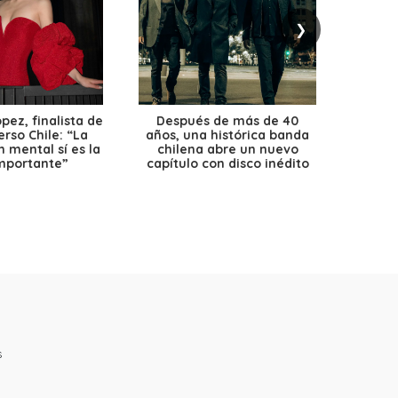
❯
ez, finalista de
Después de más de 40
Ante 
erso Chile: “La
años, una histórica banda
petr
 mental sí es la
chilena abre un nuevo
precio
mportante”
capítulo con disco inédito
s