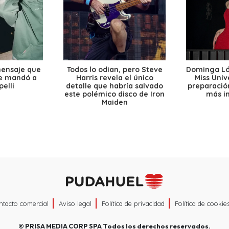
mensaje que
Todos lo odian, pero Steve
Dominga Lóp
le mandó a
Harris revela el único
Miss Univ
elli
detalle que habría salvado
preparación
este polémico disco de Iron
más i
Maiden
ntacto comercial
Aviso legal
Política de privacidad
Política de cookie
©
PRISA MEDIA CORP SPA
Todos los derechos reservados.