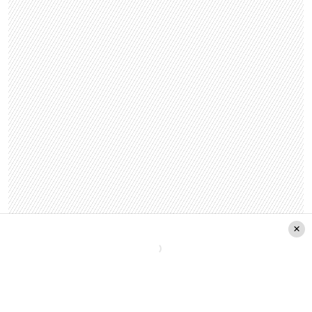
Otro programa que provocó malestar en los
televidentes fue la edición especial de
«Pasapalabra Kids», pues según tres reclamos
«se instrumentaliza a un menor de edad para dar