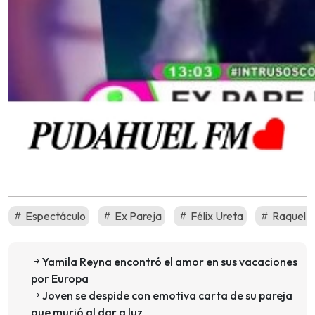
Espectáculo
Ex Pareja
Félix Ureta
Raquel 
Yamila Reyna encontró el amor en sus vacaciones
por Europa
Joven se despide con emotiva carta de su pareja
que murió al dar a luz