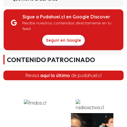
Sigue a Pudahuel.cl en Google Discover
Recibe nuestros contenidos directamente en tu
feed.
Seguir en Google
CONTENIDO PATROCINADO
Revisa
aquí lo último
de pudahuel.cl