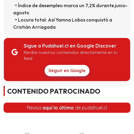
Índice de desempleo marca un 7,2% durante junio-
agosto
Locura total: Así Yamna Lobos conquistó a
Cristián Arriagada
Sigue a Pudahuel.cl en Google Discover
Recibe nuestros contenidos directamente en tu
feed.
Seguir en Google
CONTENIDO PATROCINADO
Revisa
aquí lo último
de pudahuel.cl