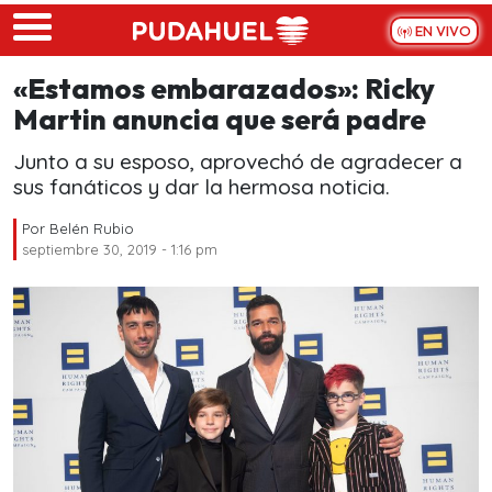
Skip to main content
EN VIVO
«Estamos embarazados»: Ricky
Martin anuncia que será padre
Junto a su esposo, aprovechó de agradecer a
sus fanáticos y dar la hermosa noticia.
Por
Belén Rubio
septiembre 30, 2019 - 1:16 pm