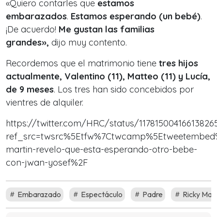
«Quiero contarles que
estamos
embarazados
.
Estamos esperando (un bebé)
.
¡De acuerdo!
Me gustan las familias
grandes»,
dijo muy contento.
Recordemos que el matrimonio tiene
tres hijos
actualmente, Valentino (11), Matteo (11) y Lucía,
de 9 meses
. Los tres han sido concebidos por
vientres de alquiler.
https://twitter.com/HRC/status/11781500416613826
ref_src=twsrc%5Etfw%7Ctwcamp%5Etweetembed%7
martin-revelo-que-esta-esperando-otro-bebe-
con-jwan-yosef%2F
Embarazado
Espectáculo
Padre
Ricky Mart