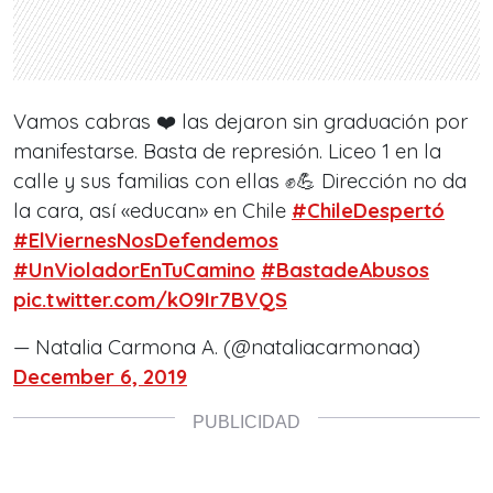
Vamos cabras ❤️ las dejaron sin graduación por
manifestarse. Basta de represión. Liceo 1 en la
calle y sus familias con ellas ✊💪 Dirección no da
la cara, así «educan» en Chile
#ChileDespertó
#ElViernesNosDefendemos
#UnVioladorEnTuCamino
#BastadeAbusos
pic.twitter.com/kO9Ir7BVQS
— Natalia Carmona A. (@nataliacarmonaa)
December 6, 2019