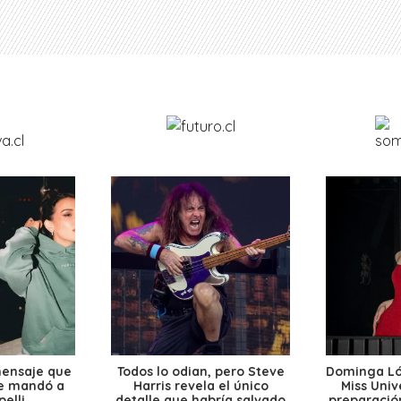
mensaje que
Todos lo odian, pero Steve
Dominga Lóp
le mandó a
Harris revela el único
Miss Univ
elli
detalle que habría salvado
preparación