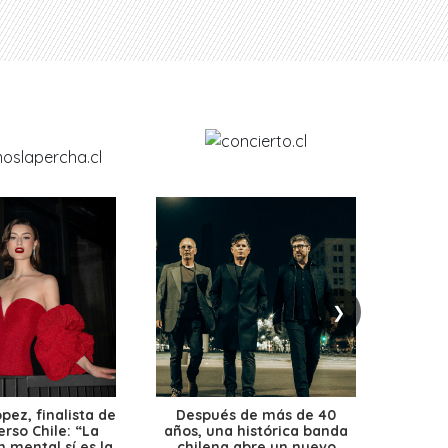
❯
ez, finalista de
Después de más de 40
Ante 
erso Chile: “La
años, una histórica banda
petr
 mental sí es la
chilena abre un nuevo
precio