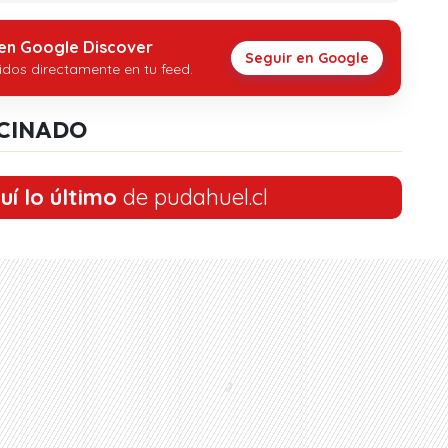
 en Google Discover
Seguir en Google
idos directamente en tu feed.
CINADO
uí lo último
de pudahuel.cl