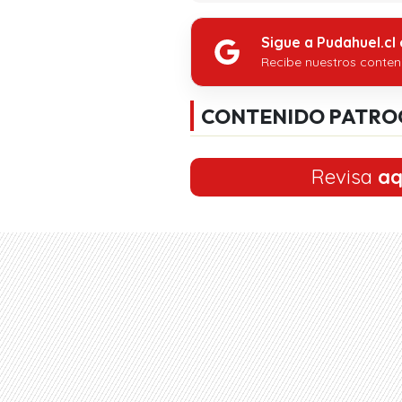
Sigue a Pudahuel.cl
Recibe nuestros conten
CONTENIDO PATRO
Revisa
aq