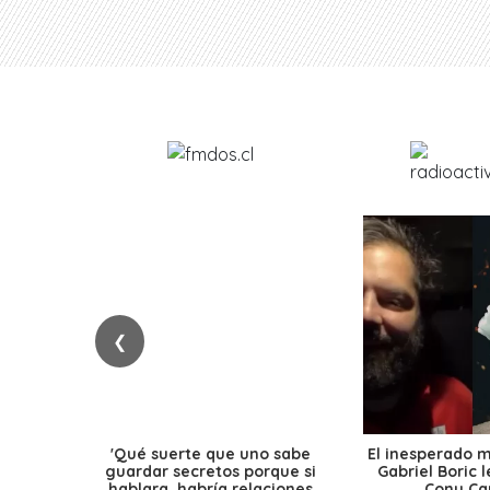
❮
'Qué suerte que uno sabe
El inesperado 
guardar secretos porque si
Gabriel Boric 
hablara, habría relaciones
Cony Cap