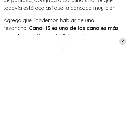
de pantalla, apoyaba a Carolina Infante que
todavía está acá así que la conozco muy bien”.
Agregó que “podemos hablar de una
revancha,
Canal 13 es uno de los canales más
grandes y antiguos de Chile
, así que siempre va
a ser muy atractivo estar acá”.