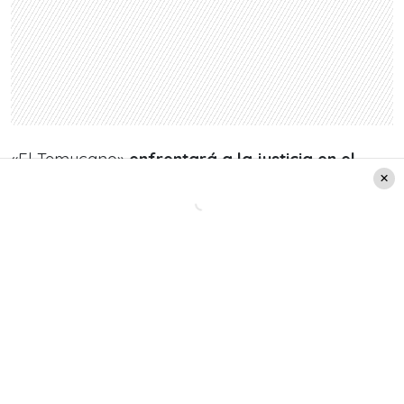
«El Temucano»
enfrentará a la justicia en el
marco de su formalización por los delitos de
violación y abuso sexual el próximo 19 de
marzo.