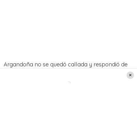
Argandoña no se quedó callada y respondió de
la siguiente manera:
“Kathy, las oportunidades
siempre se te han dado, yo las he
aprovechado, tú no”.
Leer también:
"Estás regia": Kathy Orellana
recibió cientos de piropos
por foto con osada