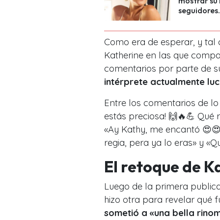
mostrar su 
seguidores.
Como era de esperar, y tal
Katherine en las que compar
comentarios por parte de su
intérprete actualmente lu
Entre los comentarios de lo
estás preciosa! 🙌🔥💪 Qué 
«Ay Kathy, me encantó 😍
regia, pera ya lo eras» y «
El retoque de K
Luego de la primera public
hizo otra para revelar qué f
sometió a «una bella rino