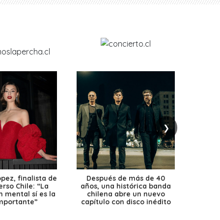
❯
ez, finalista de
Después de más de 40
Ante 
erso Chile: “La
años, una histórica banda
petr
 mental sí es la
chilena abre un nuevo
precio
mportante”
capítulo con disco inédito