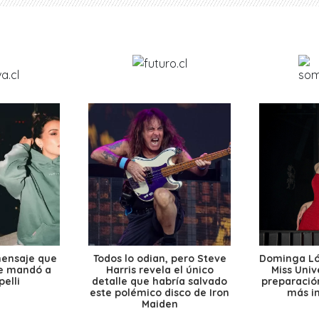
mensaje que
Todos lo odian, pero Steve
Dominga Lóp
le mandó a
Harris revela el único
Miss Univ
elli
detalle que habría salvado
preparación
este polémico disco de Iron
más i
Maiden