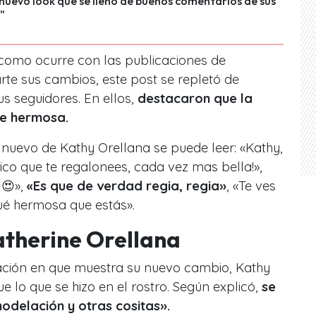
nuevo look que se llenó de buenos comentarios de sus
"
 como ocurre con las publicaciones de
te sus cambios, este post se repletó de
s seguidores. En ellos,
destacaron que la
ce hermosa.
 nuevo de Kathy Orellana se puede leer: «Kathy,
rico que te regalonees, cada vez mas bella!»,
😍»,
«Es que de verdad regia, regia»
, «Te ves
Qué hermosa que estás».
atherine Orellana
ación en que muestra su nuevo cambio, Kathy
ue lo que se hizo en el rostro. Según explicó,
se
modelación y otras cositas».